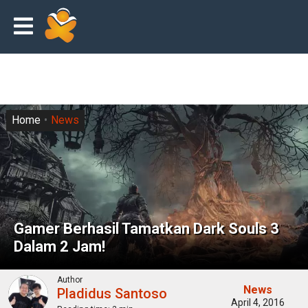
Home
News
Gamer Berhasil Tamatkan Dark Souls 3
Dalam 2 Jam!
Author
News
Pladidus Santoso
April 4, 2016