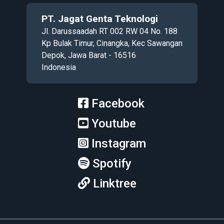
PT. Jagat Genta Teknologi
Jl. Darussaadah RT 002 RW 04 No. 188
Kp Bulak Timur, Cinangka, Kec Sawangan
Depok, Jawa Barat - 16516
Indonesia
Facebook
Youtube
Instagram
Spotify
Linktree