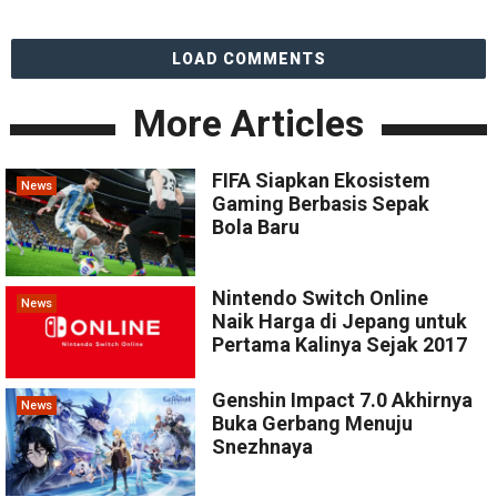
LOAD COMMENTS
More Articles
FIFA Siapkan Ekosistem
News
Gaming Berbasis Sepak
Bola Baru
Nintendo Switch Online
News
Naik Harga di Jepang untuk
Pertama Kalinya Sejak 2017
Genshin Impact 7.0 Akhirnya
News
Buka Gerbang Menuju
Snezhnaya