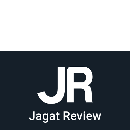
Jagat Review