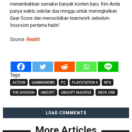
menambahkan semakin banyak konten baru. Kini Anda
punya waktu sekitar dua minggu untuk meningkatkan
Gear Score dan mensolidkan teamwork sebelum
Incursion pertama hadir!
Source:
Reddit
Tags:
ACTION
GAMINGNEWS
PC
PLAYSTATION 4
RPG
THE DIVISION
UBISOFT
UBISOFT MASSIVE
XBOX ONE
LOAD COMMENTS
More Articles