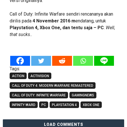
versi originalnya.
Call of Duty: Infinite Warfare sendiri rencananya akan
dirilis pada
4 November 2016 m
endatang, untuk
Playstation 4, Xbox One, dan tentu saja – PC
.
Well,
that sucks..
Tags:
ACTION
ACTIVISION
CALL OF DUTY 4: MODERN WARFARE REMASTERED
CALL OF DUTY: INFINITE WARFARE
GAMINGNEWS
INFINITY WARD
PC
PLAYSTATION 4
XBOX ONE
LOAD COMMENTS