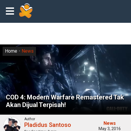
Home
News
COD 4: Modern Warfare Remastered Tak
Akan Dijual Terpisah!
Author
News
Pladidus Santoso
May 3, 2016