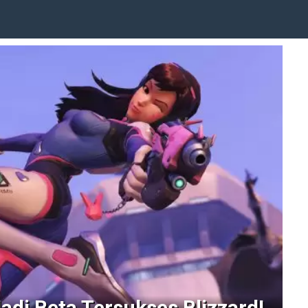
adi Beta Tersukses Blizzard!