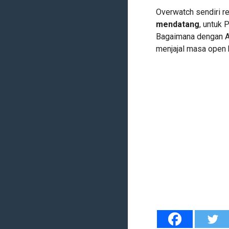
Overwatch sendiri re
mendatang
, untuk 
Bagaimana dengan A
menjajal masa open b