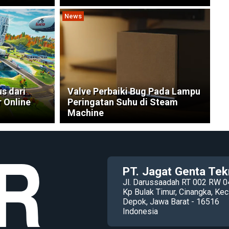
News
s dari
Valve Perbaiki Bug Pada Lampu
r Online
Peringatan Suhu di Steam
Machine
PT. Jagat Genta Tek
Jl. Darussaadah RT 002 RW 0
Kp Bulak Timur, Cinangka, K
Depok, Jawa Barat - 16516
Indonesia