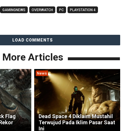
GAMINGNEWS
OVERWATCH
PC
PLAYSTATION 4
LOAD COMMENTS
More Articles
News
ck Flag
Dead Space 4 Diklaim Mustahil
Rekor
Terwujud Pada Iklim Pasar Saat
Ini