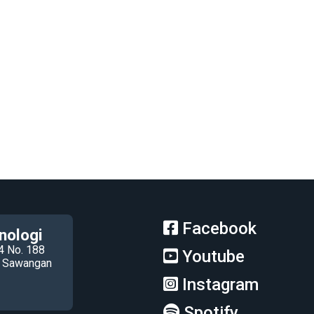
Facebook
nologi
4 No. 188
Youtube
ec Sawangan
Instagram
Spotify