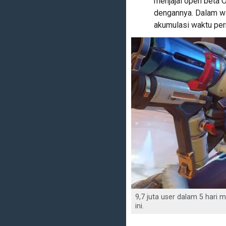
menjajal open beta
dengannya. Dalam wa
akumulasi waktu per
9,7 juta user dalam 5 hari 
ini.