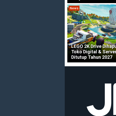
News
LEGO 2K Drive Dihapu
Toko Digital & Serve
Ditutup Tahun 2027