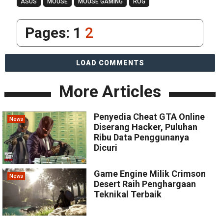
ASUS
MOUSE
MOUSE GAMING
ROG
Pages:
1
2
LOAD COMMENTS
More Articles
Penyedia Cheat GTA Online
News
Diserang Hacker, Puluhan
Ribu Data Penggunanya
Dicuri
Game Engine Milik Crimson
News
Desert Raih Penghargaan
Teknikal Terbaik