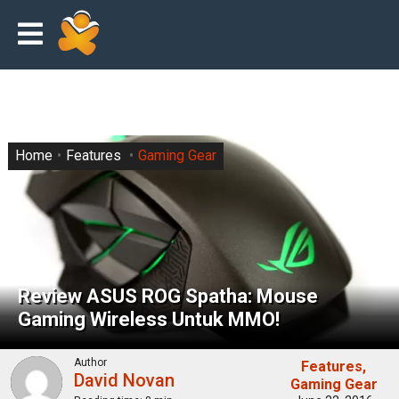
Home
Features
Gaming Gear
Review ASUS ROG Spatha: Mouse
Gaming Wireless Untuk MMO!
Author
Features
David Novan
Gaming Gear