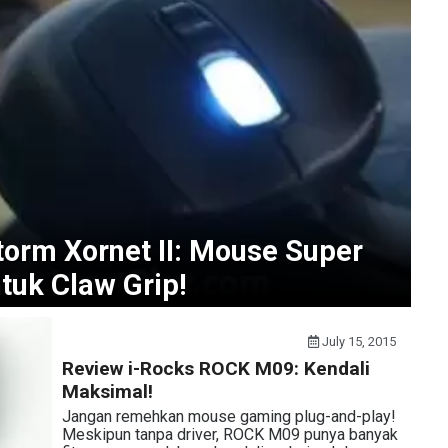
orm Xornet II: Mouse Super
uk Claw Grip!
July 15, 2015
Review i-Rocks ROCK M09: Kendali
Maksimal!
Jangan remehkan mouse gaming plug-and-play!
Meskipun tanpa driver, ROCK M09 punya banyak