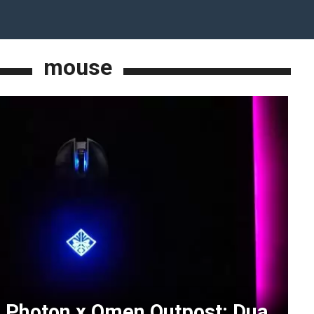
mouse
Photon x Omen Outpost: Dua