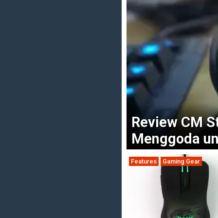
Review CM St
Menggoda unt
Features
Gaming Gear