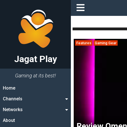
Features
Gaming Gear
Jagat Play
Gaming at its best!
Home
Channels
Networks
About
Review Omen 