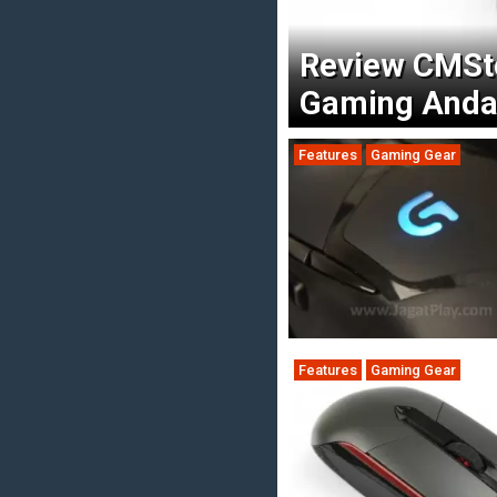
Review CMSto
Gaming Anda
Features
Gaming Gear
Features
Gaming Gear