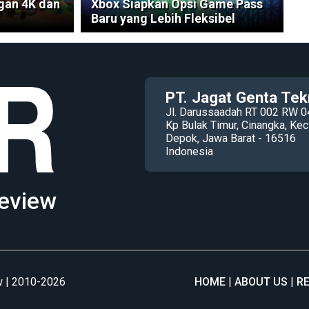
gan 4K dan
Xbox Siapkan Opsi Game Pass
Baru yang Lebih Fleksibel
PT. Jagat Genta Tek
Jl. Darussaadah RT 002 RW 0
Kp Bulak Timur, Cinangka, K
Depok, Jawa Barat - 16516
Indonesia
eview
 | 2010-2026
HOME
ABOUT US
R