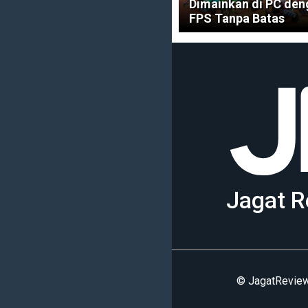
Dimainkan di PC den
FPS Tanpa Batas
Jagat R
© JagatReview