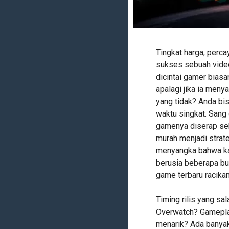
Tingkat harga, perca
sukses sebuah vide
dicintai gamer biasa
apalagi jika ia men
yang tidak? Anda bis
waktu singkat. Sang
gamenya diserap seb
murah menjadi strate
menyangka bahwa kas
berusia beberapa bul
game terbaru racika
Timing rilis yang s
Overwatch? Gameplay
menarik? Ada banyak