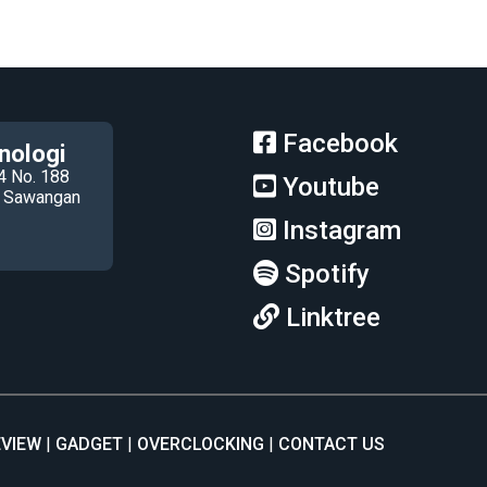
Facebook
nologi
4 No. 188
Youtube
ec Sawangan
Instagram
Spotify
Linktree
EVIEW
GADGET
OVERCLOCKING
CONTACT US