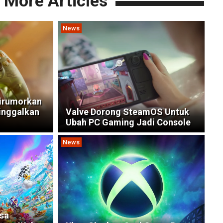
More Articles
News
Dirumorkan
inggalkan
Valve Dorong SteamOS Untuk
Ubah PC Gaming Jadi Console
News
isa