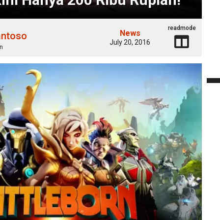
readmode
News
antoso
July 20, 2016
n