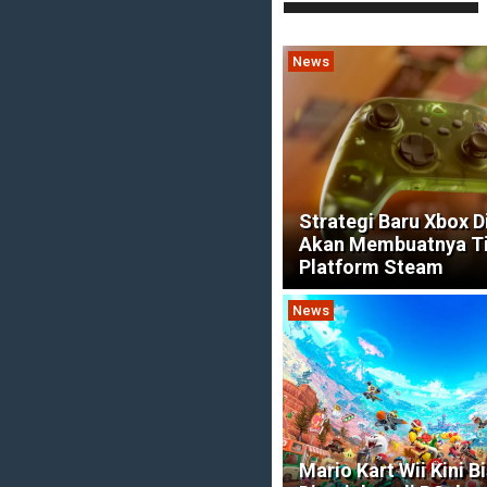
News
Strategi Baru Xbox 
Akan Membuatnya T
Platform Steam
News
Mario Kart Wii Kini B