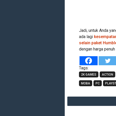
Jadi, untuk Anda ya
ada lagi
kesempatan 
selain paket Humble
dengan harga penuh
Tags:
2K GAMES
ACTION
MOBA
PC
PLAYST