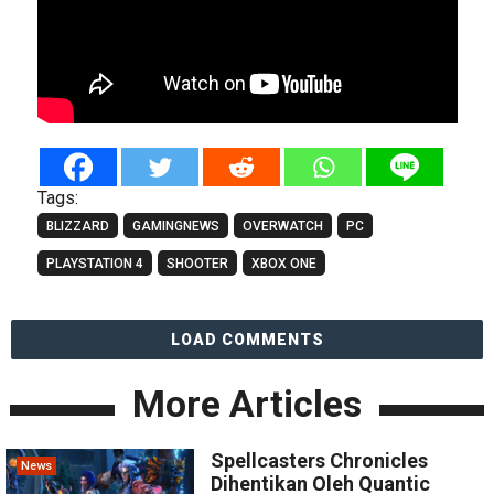
Tags:
BLIZZARD
GAMINGNEWS
OVERWATCH
PC
PLAYSTATION 4
SHOOTER
XBOX ONE
LOAD COMMENTS
More Articles
Spellcasters Chronicles
News
Dihentikan Oleh Quantic