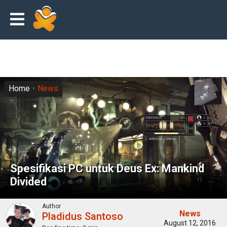
Home
News
Spesifikasi PC untuk Deus Ex: Mankind
Divided
Author
News
Pladidus Santoso
August 12, 2016