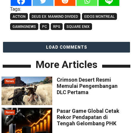
Tags:
ACTION
DEUS EX: MANKIND DIVIDED
EIDOS MONTREAL
GAMINGNEWS
PC
RPG
SQUARE ENIX
LOAD COMMENTS
More Articles
Crimson Desert Resmi
News
Memulai Pengembangan
DLC Pertama
Pasar Game Global Cetak
News
Rekor Pendapatan di
Tengah Gelombang PHK