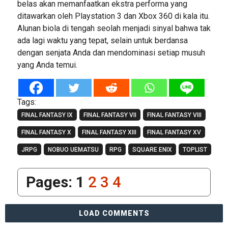
belas akan memanfaatkan ekstra performa yang
ditawarkan oleh Playstation 3 dan Xbox 360 di kala itu.
Alunan biola di tengah seolah menjadi sinyal bahwa tak
ada lagi waktu yang tepat, selain untuk berdansa
dengan senjata Anda dan mendominasi setiap musuh
yang Anda temui.
Tags:
FINAL FANTASY IX
FINAL FANTASY VII
FINAL FANTASY VIII
FINAL FANTASY X
FINAL FANTASY XIII
FINAL FANTASY XV
JRPG
NOBUO UEMATSU
RPG
SQUARE ENIX
TOPLIST
Pages:
1
2
3
4
LOAD COMMENTS