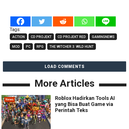
Tags:
ACTION
CD PROJEKT
CD PROJEKT RED
GAMINGNEWS
MOD
PC
RPG
THE WITCHER 3: WILD HUNT
LOAD COMMENTS
More Articles
Roblox Hadirkan Tools AI
News
yang Bisa Buat Game via
Perintah Teks