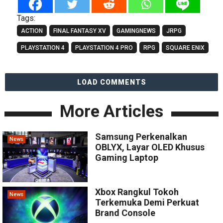
Tags:
ACTION
FINAL FANTASY XV
GAMINGNEWS
JRPG
PLAYSTATION 4
PLAYSTATION 4 PRO
RPG
SQUARE ENIX
LOAD COMMENTS
More Articles
Samsung Perkenalkan
News
OBLYX, Layar OLED Khusus
Gaming Laptop
Xbox Rangkul Tokoh
News
Terkemuka Demi Perkuat
Brand Console