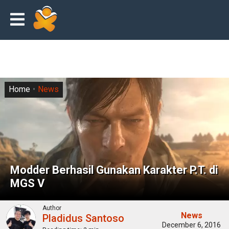
Home
News
Modder Berhasil Gunakan Karakter P.T. di
MGS V
Author
News
Pladidus Santoso
December 6, 2016