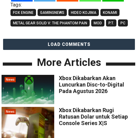
Tags:
FOX ENGINE
GAMINGNEWS
HIDEO KOJIMA
KONAMI
METAL GEAR SOLID V: THE PHANTOM PAIN
MOD
P.T.
PC
LOAD COMMENTS
More Articles
Xbox Dikabarkan Akan
News
Luncurkan Disc-to-Digital
Pada Agustus 2026
Xbox Dikabarkan Rugi
News
Ratusan Dolar untuk Setiap
Console Series X|S