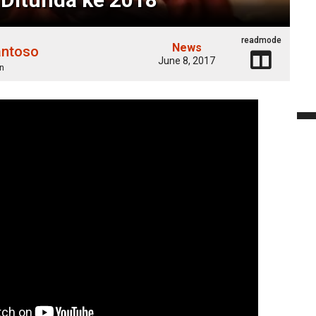
readmode
News
antoso
June 8, 2017
n