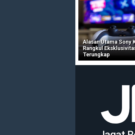
Alasan Utama Sony 
Rangkul Eksklusivitas
Terungkap
Jagat R