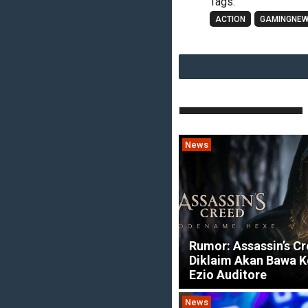
Tags:
ACTION
GAMINGNE
News
Rumor: Assassin’s C
Diklaim Akan Bawa K
Ezio Auditore
News