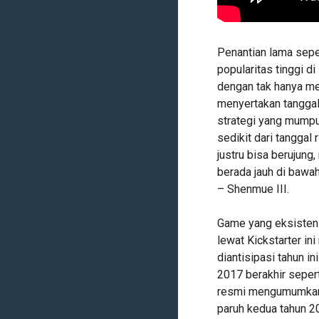
Penantian lama sepe
popularitas tinggi 
dengan tak hanya me
menyertakan tanggal 
strategi yang mumpuni
sedikit dari tanggal
justru bisa berujun
berada jauh di bawah
– Shenmue III.
Game yang eksistens
lewat Kickstarter in
diantisipasi tahun 
2017 berakhir sepert
resmi mengumumkan 
paruh kedua tahun 2