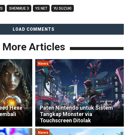
WS
SHENMUE 3
YS NET
YU SUZUKI
LOAD COMMENTS
More Articles
News
reed Hexe
Paten Nintendo untuk Sistem
embali
Tangkap Monster via
Touchscreen Ditolak
News