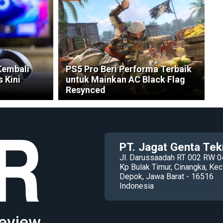
Kembali
PS5 Pro Beri Performa Terbaik
 Kini
untuk Mainkan AC Black Flag
Resynced
PT. Jagat Genta Tek
Jl. Darussaadah RT 002 RW 0
Kp Bulak Timur, Cinangka, K
Depok, Jawa Barat - 16516
Indonesia
eview