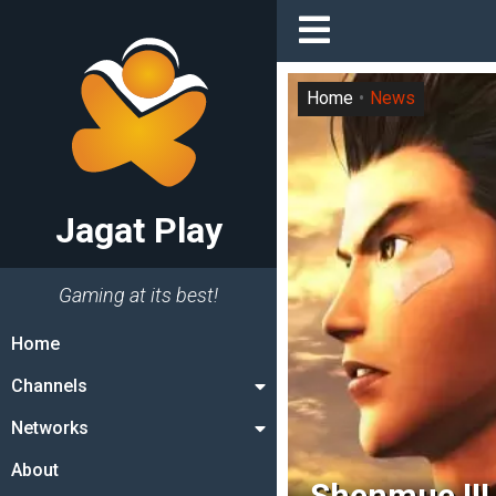
Home
News
Jagat Play
Gaming at its best!
Home
Channels
Networks
About
Shenmue III