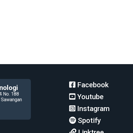
Facebook
nologi
4 No. 188
Youtube
ec Sawangan
Instagram
Spotify
Linktree