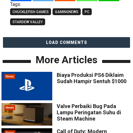
Tags:
CHUCKLEFISH GAMES
GAMINGNEWS
PC
STARDEW VALLEY
LOAD COMMENTS
More Articles
Biaya Produksi PS6 Diklaim
News
Sudah Hampir Sentuh $1000
Valve Perbaiki Bug Pada
News
Lampu Peringatan Suhu di
Steam Machine
Call of Duty: Modern
News