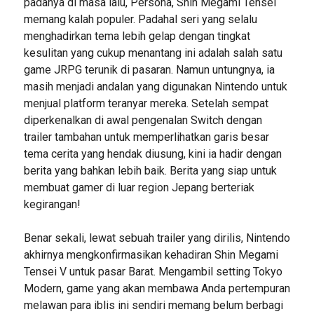
padanya di masa lalu, Persona, Shin Megami Tensei
memang kalah populer. Padahal seri yang selalu
menghadirkan tema lebih gelap dengan tingkat
kesulitan yang cukup menantang ini adalah salah satu
game JRPG terunik di pasaran. Namun untungnya, ia
masih menjadi andalan yang digunakan Nintendo untuk
menjual platform teranyar mereka. Setelah sempat
diperkenalkan di awal pengenalan Switch dengan
trailer tambahan untuk memperlihatkan garis besar
tema cerita yang hendak diusung, kini ia hadir dengan
berita yang bahkan lebih baik. Berita yang siap untuk
membuat gamer di luar region Jepang berteriak
kegirangan!
Benar sekali, lewat sebuah trailer yang dirilis, Nintendo
akhirnya mengkonfirmasikan kehadiran Shin Megami
Tensei V untuk pasar Barat. Mengambil setting Tokyo
Modern, game yang akan membawa Anda pertempuran
melawan para iblis ini sendiri memang belum berbagi