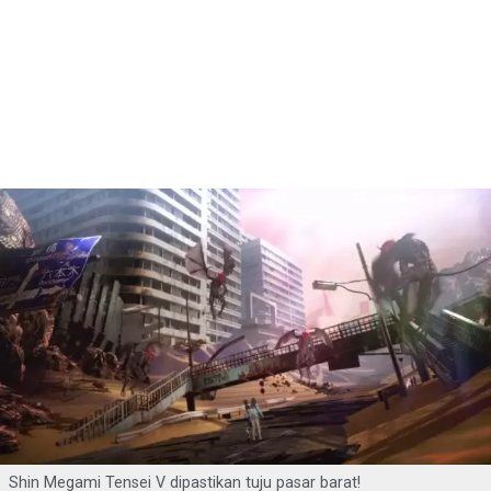
Shin Megami Tensei V dipastikan tuju pasar barat!