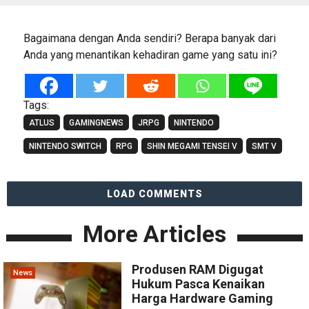
Bagaimana dengan Anda sendiri? Berapa banyak dari
Anda yang menantikan kehadiran game yang satu ini?
Tags:
ATLUS
GAMINGNEWS
JRPG
NINTENDO
NINTENDO SWITCH
RPG
SHIN MEGAMI TENSEI V
SMT V
LOAD COMMENTS
More Articles
Produsen RAM Digugat
News
Hukum Pasca Kenaikan
Harga Hardware Gaming