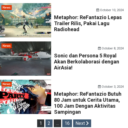
News
October 10, 2024
Metaphor: ReFantazio Lepas
Trailer Rilis, Pakai Lagu
Radiohead
News
October 8, 2024
Sonic dan Persona 5 Royal
Akan Berkolaborasi dengan
AirAsia!
News
October 3, 2024
Metaphor: ReFantazio Butuh
80 Jam untuk Cerita Utama,
100 Jam Dengan Aktivitas
Sampingan
Posts
1
2
…
16
Next