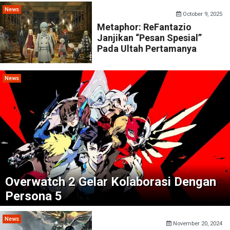
News
October 9, 2025
Metaphor: ReFantazio
Janjikan “Pesan Spesial”
Pada Ultah Pertamanya
News
Overwatch 2 Gelar Kolaborasi Dengan
Persona 5
News
November 20, 2024