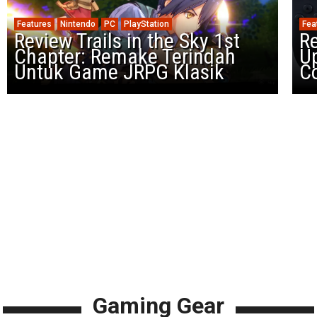
Features
Nintendo
PC
PlayStation
Fea
Review Trails in the Sky 1st
R
Chapter: Remake Terindah
U
Untuk Game JRPG Klasik
Co
Gaming Gear