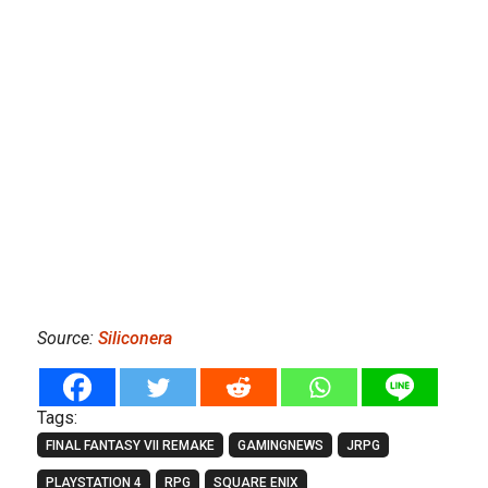
Source:
Siliconera
Tags:
FINAL FANTASY VII REMAKE
GAMINGNEWS
JRPG
PLAYSTATION 4
RPG
SQUARE ENIX