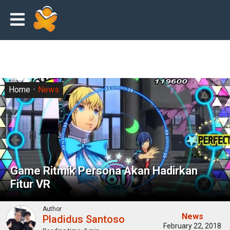
Home
News
Game Ritmik Persona Akan Hadirkan
Fitur VR
Author
News
Pladidus Santoso
February 22, 2018