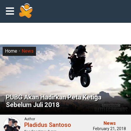
Home
News
PUBG Akan Hadirkan Peta Ketiga
Sebelum Juli 2018
Author
News
Pladidus Santoso
February 21, 2018