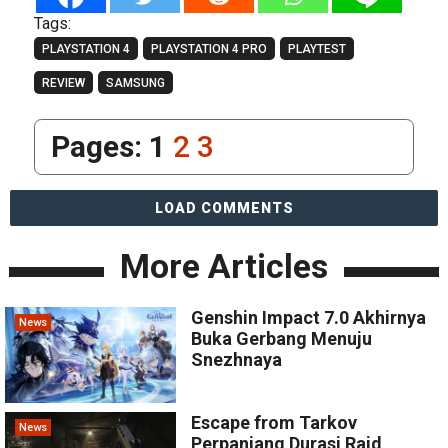
Tags:
PLAYSTATION 4
PLAYSTATION 4 PRO
PLAYTEST
REVIEW
SAMSUNG
Pages:
1
2
3
LOAD COMMENTS
More Articles
Genshin Impact 7.0 Akhirnya
News
Buka Gerbang Menuju
Snezhnaya
Escape from Tarkov
News
Perpanjang Durasi Raid