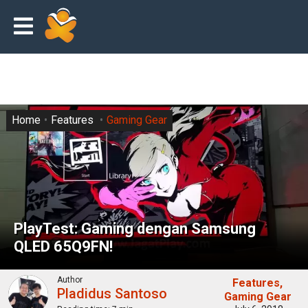
Home
Features
Gaming Gear
PlayTest: Gaming dengan Samsung
QLED 65Q9FN!
Author
Features
Pladidus Santoso
Gaming Gear