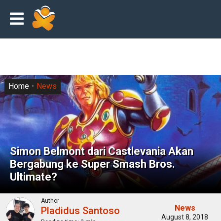
Home
News
Simon Belmont dari Castlevania Akan
Bergabung ke Super Smash Bros.
Ultimate?
Author
News
Pladidus Santoso
August 8, 2018