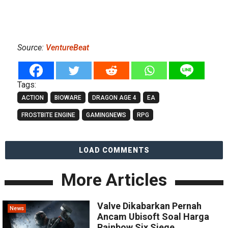
Source:
VentureBeat
Tags:
ACTION
BIOWARE
DRAGON AGE 4
EA
FROSTBITE ENGINE
GAMINGNEWS
RPG
LOAD COMMENTS
More Articles
Valve Dikabarkan Pernah
News
Ancam Ubisoft Soal Harga
Rainbow Six Siege