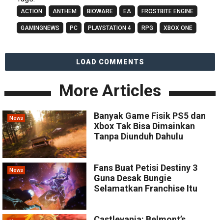
ACTION
ANTHEM
BIOWARE
EA
FROSTBITE ENGINE
GAMINGNEWS
PC
PLAYSTATION 4
RPG
XBOX ONE
LOAD COMMENTS
More Articles
Banyak Game Fisik PS5 dan
News
Xbox Tak Bisa Dimainkan
Tanpa Diunduh Dahulu
Fans Buat Petisi Destiny 3
News
Guna Desak Bungie
Selamatkan Franchise Itu
Castlevania: Belmont’s