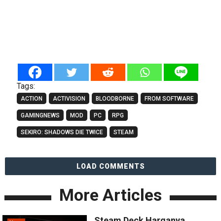
Tags:
ACTION
ACTIVISION
BLOODBORNE
FROM SOFTWARE
GAMINGNEWS
MOD
PC
RPG
SEKIRO: SHADOWS DIE TWICE
STEAM
LOAD COMMENTS
More Articles
Steam Deck Harganya