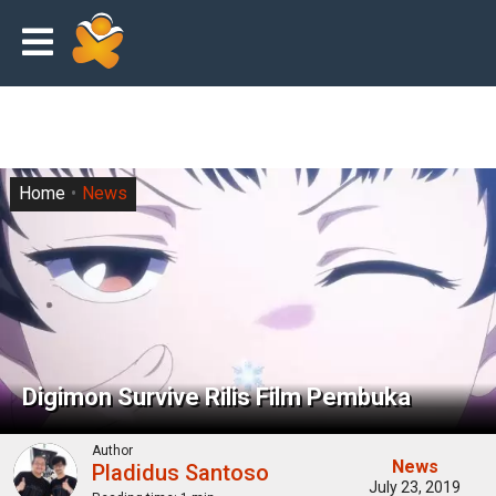
Home
News
Digimon Survive Rilis Film Pembuka
Author
News
Pladidus Santoso
July 23, 2019