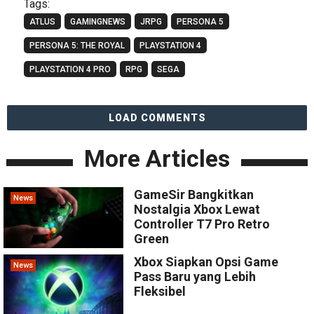
Tags:
ATLUS
GAMINGNEWS
JRPG
PERSONA 5
PERSONA 5: THE ROYAL
PLAYSTATION 4
PLAYSTATION 4 PRO
RPG
SEGA
LOAD COMMENTS
More Articles
GameSir Bangkitkan
News
Nostalgia Xbox Lewat
Controller T7 Pro Retro
Green
Xbox Siapkan Opsi Game
News
Pass Baru yang Lebih
Fleksibel