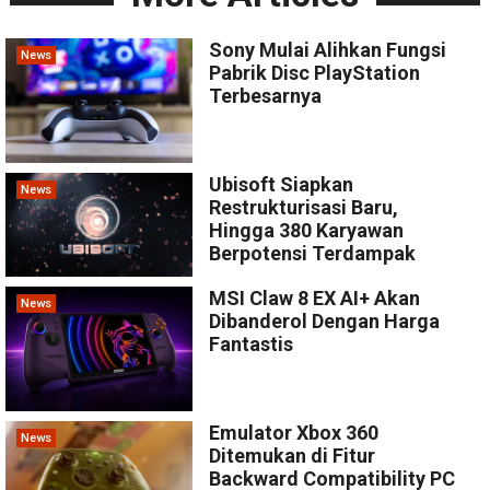
Sony Mulai Alihkan Fungsi
News
Pabrik Disc PlayStation
Terbesarnya
Ubisoft Siapkan
News
Restrukturisasi Baru,
Hingga 380 Karyawan
Berpotensi Terdampak
MSI Claw 8 EX AI+ Akan
News
Dibanderol Dengan Harga
Fantastis
Emulator Xbox 360
News
Ditemukan di Fitur
Backward Compatibility PC