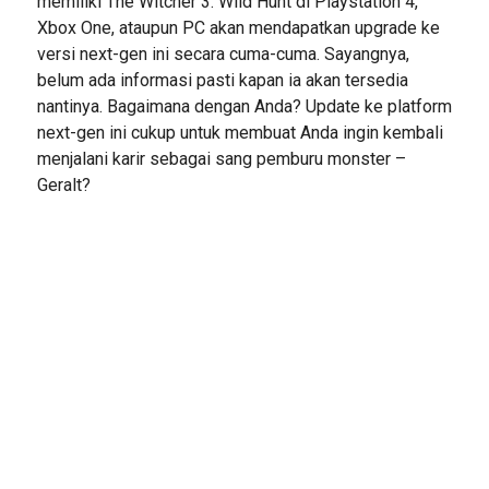
memiliki The Witcher 3: Wild Hunt di Playstation 4,
Xbox One, ataupun PC akan mendapatkan upgrade ke
versi next-gen ini secara cuma-cuma. Sayangnya,
belum ada informasi pasti kapan ia akan tersedia
nantinya. Bagaimana dengan Anda? Update ke platform
next-gen ini cukup untuk membuat Anda ingin kembali
menjalani karir sebagai sang pemburu monster –
Geralt?