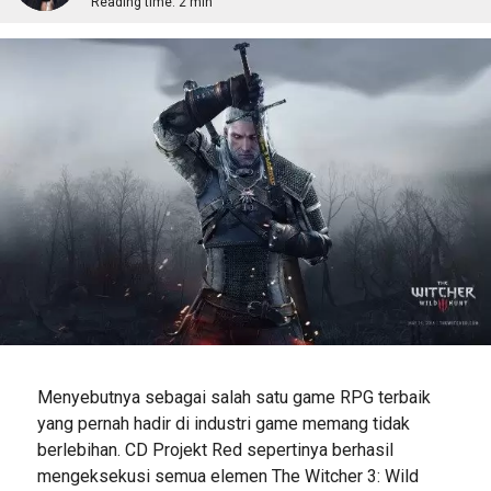
Reading time:
2 min
Menyebutnya sebagai salah satu game RPG terbaik
yang pernah hadir di industri game memang tidak
berlebihan. CD Projekt Red sepertinya berhasil
mengeksekusi semua elemen The Witcher 3: Wild