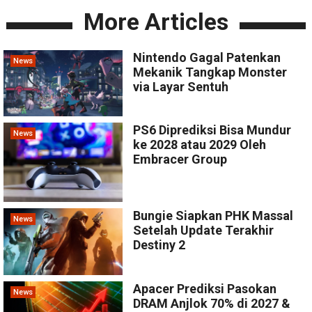
More Articles
Nintendo Gagal Patenkan
News
Mekanik Tangkap Monster
via Layar Sentuh
PS6 Diprediksi Bisa Mundur
News
ke 2028 atau 2029 Oleh
Embracer Group
Bungie Siapkan PHK Massal
News
Setelah Update Terakhir
Destiny 2
Apacer Prediksi Pasokan
News
DRAM Anjlok 70% di 2027 &