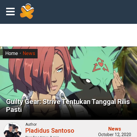
Home
News
Guilty Gear: Strive Tentukan Tanggal Rilis
Pasti
Author
News
Pladidus Santoso
October 12, 2020