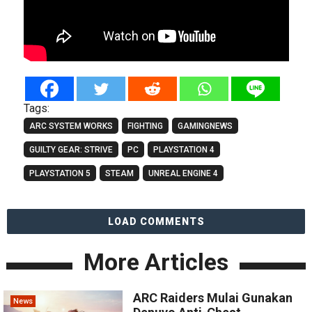
Tags:
ARC SYSTEM WORKS
FIGHTING
GAMINGNEWS
GUILTY GEAR: STRIVE
PC
PLAYSTATION 4
PLAYSTATION 5
STEAM
UNREAL ENGINE 4
LOAD COMMENTS
More Articles
ARC Raiders Mulai Gunakan
News