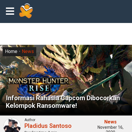
Home
News
Informasi Rahasia Capcom Dibocorkan
Kelompok Ransomware!
Author
News
Pladidus Santoso
November 16,