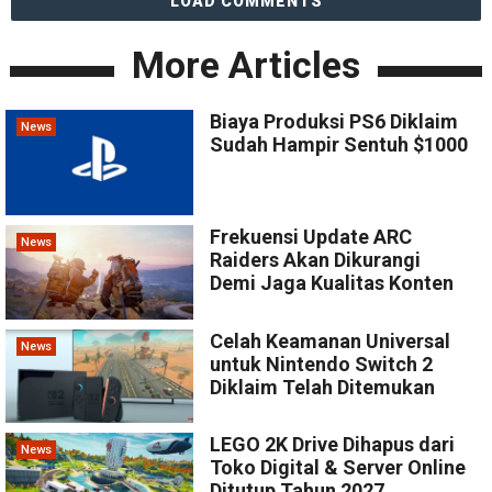
LOAD COMMENTS
More Articles
Biaya Produksi PS6 Diklaim
News
Sudah Hampir Sentuh $1000
Frekuensi Update ARC
News
Raiders Akan Dikurangi
Demi Jaga Kualitas Konten
Celah Keamanan Universal
News
untuk Nintendo Switch 2
Diklaim Telah Ditemukan
LEGO 2K Drive Dihapus dari
News
Toko Digital & Server Online
Ditutup Tahun 2027