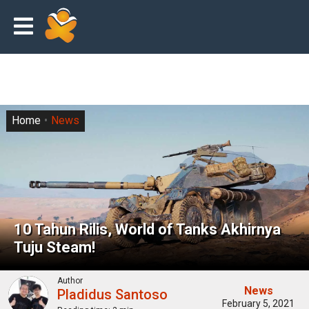
Home
News
10 Tahun Rilis, World of Tanks Akhirnya
Tuju Steam!
Author
News
Pladidus Santoso
February 5, 2021