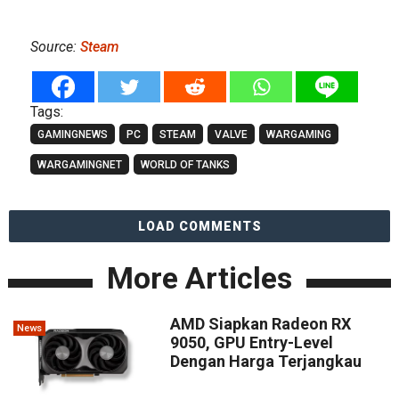
Source:
Steam
Tags:
GAMINGNEWS
PC
STEAM
VALVE
WARGAMING
WARGAMINGNET
WORLD OF TANKS
LOAD COMMENTS
More Articles
AMD Siapkan Radeon RX
News
9050, GPU Entry-Level
Dengan Harga Terjangkau