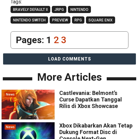
Tags:
BRAVELY DEFAULT II
JRPG
NINTENDO
NINTENDO SWITCH
PREVIEW
RPG
SQUARE ENIX
Pages:
1
2
3
LOAD COMMENTS
More Articles
Castlevania: Belmont’s
News
Curse Dapatkan Tanggal
Rilis di Xbox Showcase
Xbox Dikabarkan Akan Tetap
News
Dukung Format Disc di
Console Next-Gen