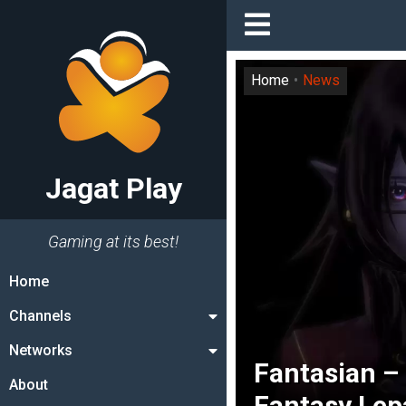
Home
News
Jagat Play
Gaming at its best!
Home
Channels
Networks
Fantasian –
About
Fantasy Lepa