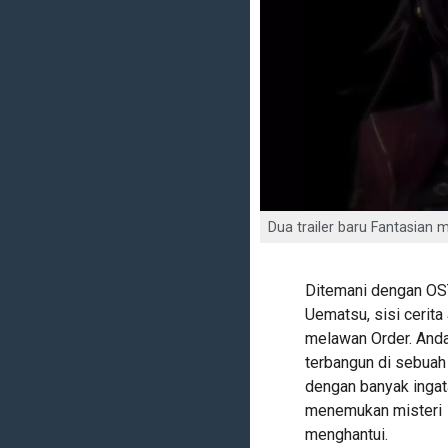
Dua trailer baru Fantasian
Ditemani dengan OST
Uematsu, sisi cerit
melawan Order. Anda
terbangun di sebuah 
dengan banyak ingat
menemukan misteri l
menghantui.