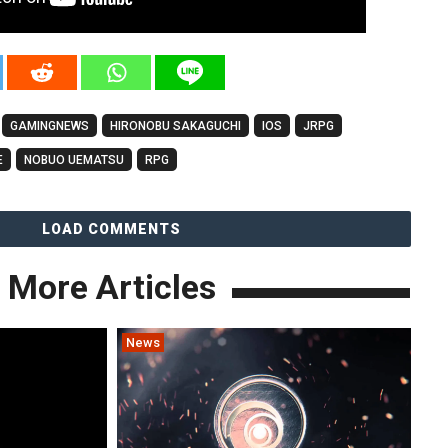
GAMINGNEWS
HIRONOBU SAKAGUCHI
IOS
JRPG
E
NOBUO UEMATSU
RPG
LOAD COMMENTS
More Articles
News