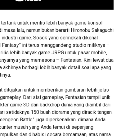
i tertarik untuk merilis lebih banyak game konsol
di masa lalu, namun bukan berarti Hironobu Sakaguchi
di industri game. Sosok yang seringkali dikenal
l Fantasy” ini terus menggandeng studio miliknya –
rilis lebih banyak game JRPG untuk pasar mobile,
anyarnya yang memesona – Fantasian. Kini lewat dua
 ia akhirnya berbagi lebih banyak detail soal apa yang
tinya.
ut ditujukan untuk memberikan gambaran lebih jelas
n gameplay. Dari sisi gameplay, Fantasian tampil unik
akter game 3D dan backdrop dunia yang diambil dari
 dari setidaknya 150 buah diorama yang diracik tangan.
engeon Battle” juga diperkenalkan, dimana Anda
unter musuh yang Anda temui di sepanjang
kumpulkan dan dihabisi secara bersamaan, atas nama