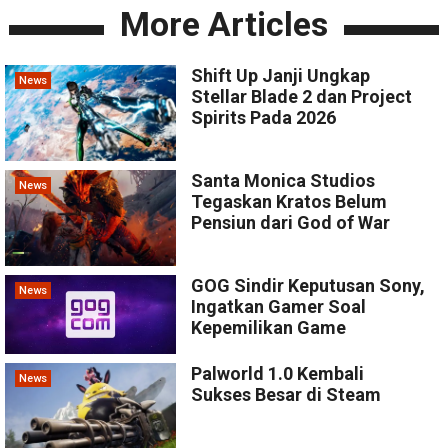
More Articles
Shift Up Janji Ungkap
News
Stellar Blade 2 dan Project
Spirits Pada 2026
Santa Monica Studios
News
Tegaskan Kratos Belum
Pensiun dari God of War
GOG Sindir Keputusan Sony,
News
Ingatkan Gamer Soal
Kepemilikan Game
Palworld 1.0 Kembali
News
Sukses Besar di Steam