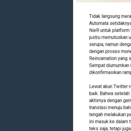
Tidak langsung mera
Automata setidaknya
NieR untuk platform
justru memutuskan 
serupa, namun denga
dengan proses monet
Reincarnation yang s
Sempat diumumkan un
dikonfirmasikan ram
Lewat akun Twitter 
baik. Bahwa setelah 
akhirnya dengan ge
translasi menuju bah
tengah melakukan p
ini masuk ke dalam ta
teks saja, tetapi ju