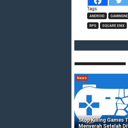
Tags:
ANDROID
GAMINGN
RPG
SQUARE ENIX
News
Stop Killing Games 
Menyerah Setelah Di