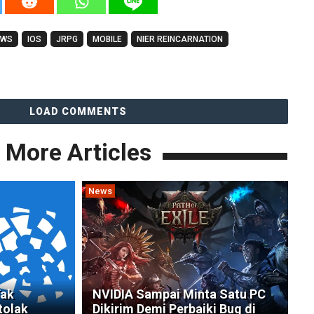
EWS
IOS
JRPG
MOBILE
NIER REINCARNATION
LOAD COMMENTS
More Articles
News
Tak
NVIDIA Sampai Minta Satu PC
tolak
Dikirim Demi Perbaiki Bug di