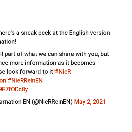
here's a sneak peek at the English version
nation!
ll part of what we can share with you, but
nce more information as it becomes
se look forward to it!
#NieR
ion
#NieRReinEN
P9E7fODc8y
rnation EN (@NieRReinEN)
May 2, 2021