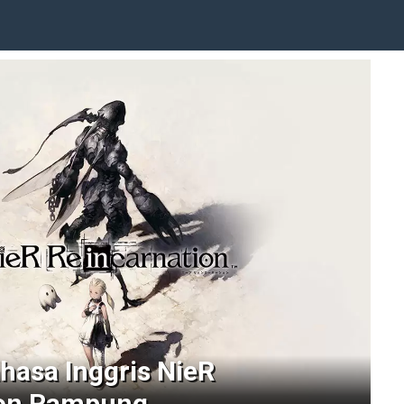
hasa Inggris NieR
ion Rampung