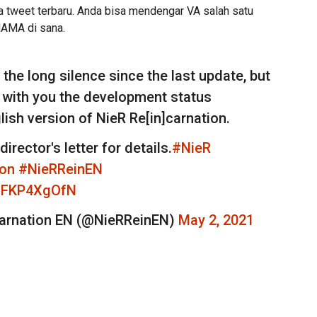
 tweet terbaru. Anda bisa mendengar VA salah satu
MAMA di sana.
 the long silence since the last update, but
e with you the development status
lish version of NieR Re[in]carnation.
irector's letter for details.
#NieR
ion
#NieRReinEN
/mFKP4XgOfN
rnation EN (@NieRReinEN)
May 2, 2021