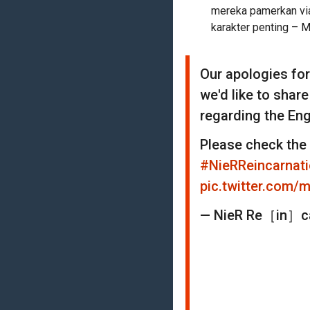
mereka pamerkan via
karakter penting – 
Our apologies for
we'd like to shar
regarding the Eng
Please check the d
#NieRReincarnat
pic.twitter.com
— NieR Re［in］ca