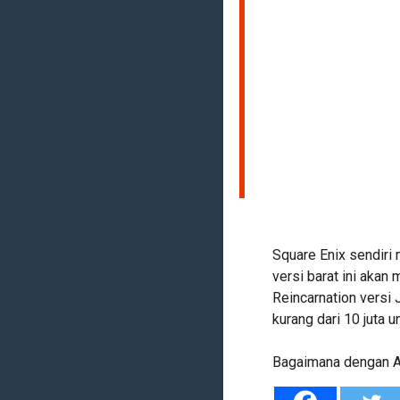
Square Enix sendiri 
versi barat ini akan
Reincarnation versi
kurang dari 10 juta u
Bagaimana dengan An