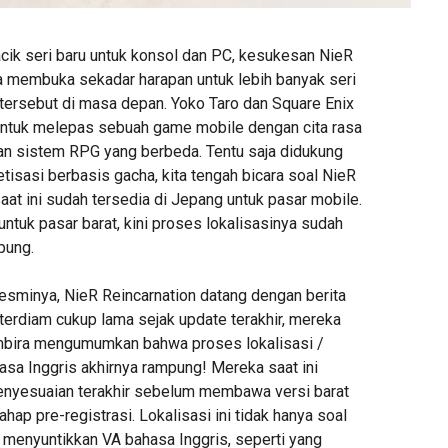
cik seri baru untuk konsol dan PC, kesukesan NieR
 membuka sekadar harapan untuk lebih banyak seri
 tersebut di masa depan. Yoko Taro dan Square Enix
untuk melepas sebuah game mobile dengan cita rasa
n sistem RPG yang berbeda. Tentu saja didukung
isasi berbasis gacha, kita tengah bicara soal NieR
aat ini sudah tersedia di Jepang untuk pasar mobile.
tuk pasar barat, kini proses lokalisasinya sudah
pung.
resminya, NieR Reincarnation datang dengan berita
terdiam cukup lama sejak update terakhir, mereka
mbira mengumumkan bahwa proses lokalisasi /
asa Inggris akhirnya rampung! Mereka saat ini
enyesuaian terakhir sebelum membawa versi barat
hap pre-registrasi. Lokalisasi ini tidak hanya soal
ga menyuntikkan VA bahasa Inggris, seperti yang