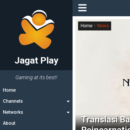
Home
News
Jagat Play
Gaming at its best!
Home
Channels
Networks
Translasi Ba
About
Reincarnat