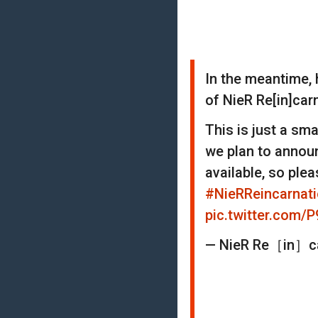
In the meantime, 
of NieR Re[in]car
This is just a sma
we plan to annou
available, so plea
#NieRReincarnat
pic.twitter.com/
— NieR Re［in］ca