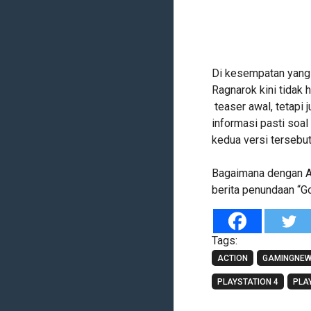
Di kesempatan yang 
Ragnarok kini tidak h
teaser awal, tetapi 
informasi pasti soa
kedua versi tersebut
Bagaimana dengan A
berita penundaan “Go
Tags:
ACTION
GAMINGNE
PLAYSTATION 4
PLA