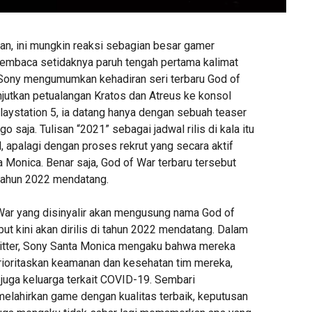
kan, ini mungkin reaksi sebagian besar gamer
membaca setidaknya paruh tengah pertama kalimat
ka Sony mengumumkan kehadiran seri terbaru God of
jutkan petualangan Kratos dan Atreus ke konsol
laystation 5, ia datang hanya dengan sebuah teaser
 saja. Tulisan “2021” sebagai jadwal rilis di kala itu
al, apalagi dengan proses rekrut yang secara aktif
 Monica. Benar saja, God of War terbaru tersebut
tahun 2022 mendatang.
 War yang disinyalir akan mengusung nama God of
ut kini akan dirilis di tahun 2022 mendatang. Dalam
tter, Sony Santa Monica mengaku bahwa mereka
rioritaskan keamanan dan kesehatan tim mereka,
n juga keluarga terkait COVID-19. Sembari
elahirkan game dengan kualitas terbaik, keputusan