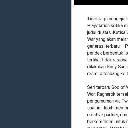
Tidak lagi mengejut
Playstation ketika 
judul di atas. Keti
War yang akan melan
generasi terbaru – P
pendek berbentuk logo
terlihat tidak rasion
dilakukan Sony Santa
resmi ditendang ke 
Seri terbaru God of
War: Ragnarok terseb
pengumuman via Twi
saat ini lebih memp
creative partner, da
berkomitmen untuk m