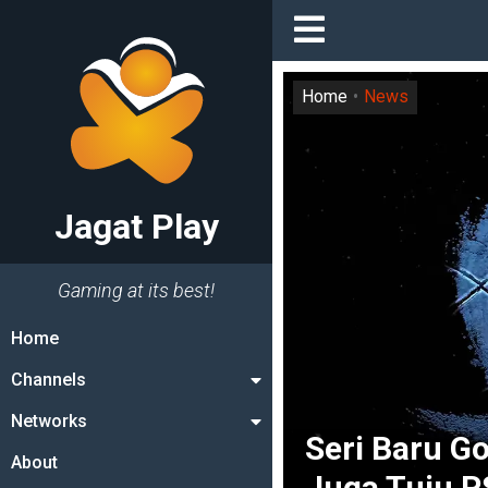
Home
News
Jagat Play
Gaming at its best!
Home
Channels
Networks
Seri Baru G
About
Juga Tuju P