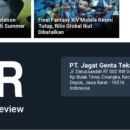
elation
Final Fantasy XIV Mobile Resmi
 di Summer
Tutup, Rilis Global Ikut
Dibatalkan
PT. Jagat Genta Tek
Jl. Darussaadah RT 002 RW 0
Kp Bulak Timur, Cinangka, K
Depok, Jawa Barat - 16516
Indonesia
eview