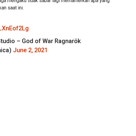
 juga mengaku tidak sabar lagi memamerkan apa yang
an saat ini.
LLXnEof2Lg
tudio – God of War Ragnarök
ica)
June 2, 2021