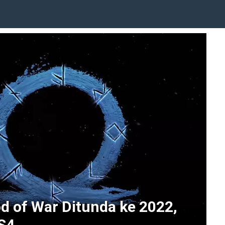
od of War Ditunda ke 2022,
S4