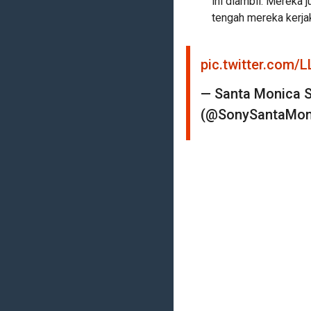
ini diambil. Mereka
tengah mereka kerjak
pic.twitter.com/
— Santa Monica S
(@SonySantaMon