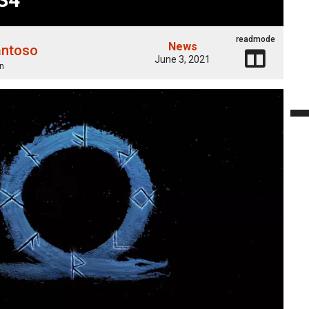
readmode
News
antoso
June 3, 2021
n