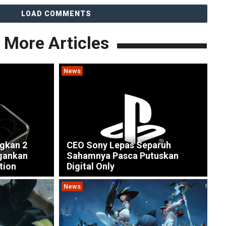
LOAD COMMENTS
More Articles
News
gkan 2
CEO Sony Lepas Separuh
ngankan
Sahamnya Pasca Putuskan
tion
Digital Only
News