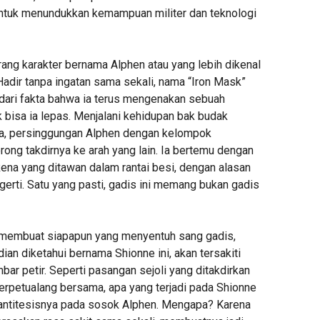
untuk menundukkan kemampuan militer dan teknologi
orang karakter bernama Alphen atau yang lebih dikenal
Hadir tanpa ingatan sama sekali, nama “Iron Mask”
g dari fakta bahwa ia terus mengenakan sebuah
 bisa ia lepas. Menjalani kehidupan bak budak
ya, persinggungan Alphen dengan kelompok
ng takdirnya ke arah yang lain. Ia bertemu dengan
Rena yang ditawan dalam rantai besi, dengan alasan
gerti. Satu yang pasti, gadis ini memang bukan gadis
 membuat siapapun yang menyentuh sang gadis,
an diketahui bernama Shionne ini, akan tersakiti
bar petir. Seperti pasangan sejoli yang ditakdirkan
erpetualang bersama, apa yang terjadi pada Shionne
ntitesisnya pada sosok Alphen. Mengapa? Karena