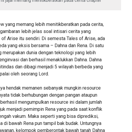
mi jajal memang menitikberatkan pada cerita chapter
w yang memang lebih menitikberatkan pada cerita,
gambaran lebih jelas soal intisari cerita yang
f Arise itu sendiri. Di semesta Tales of Arise, ada
eda yang eksis bersama – Dahna dan Rena. Di satu
ang merupakan dunia dengan teknologi yang lebih
 menginvasi dan berhasil menaklukkan Dahna. Dahna
itindas dan dibagi menjadi 5 wilayah berbeda yang
alai oleh seorang Lord.
rcaya hendak memanen sebanyak mungkin resource
rnyata tidak berhubungan dengan pangan ataupun
 berhasil mengumpulkan resource ini dalam jumlah
njuk menjadi pemimpin Rena yang pada saat konflik
tengah vakum. Maka seperti yang bisa diprediksi,
a di bawah Rena pun tampil bak budak. Untungnya
lawanan, kelompok pemberontak bawah tanah Dahna