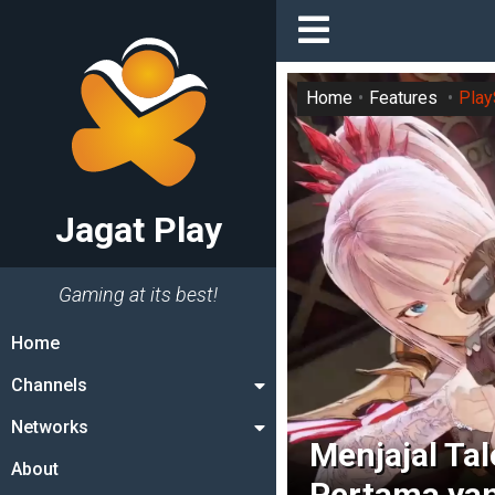
Home
Features
Play
Jagat Play
Gaming at its best!
Home
Channels
Networks
Menjajal Tal
About
Pertama yan