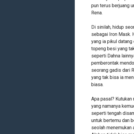
pun terus berjuang 
Rena.
Di sinilah, hidup se
sebagai Iron Mask. 
yang ia pikul datan
topeng besi yang tak
seperti Dahna lainn
pemberontak mendoro
seorang gadis dari 
yang tak bisa ia men
biasa.
Apa pasal? Kutukan
yang namanya kemudi
seperti tengah disam
untuk bertemu dan b
seolah menemukan a