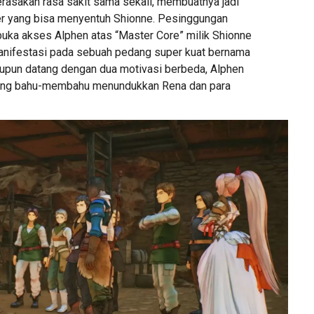
erasakan rasa sakit sama sekali, membuatnya jadi
er yang bisa menyentuh Shionne. Pesinggungan
ka akses Alphen atas “Master Core” milik Shionne
anifestasi pada sebuah pedang super kuat bernama
upun datang dengan dua motivasi berbeda, Alphen
ling bahu-membahu menundukkan Rena dan para