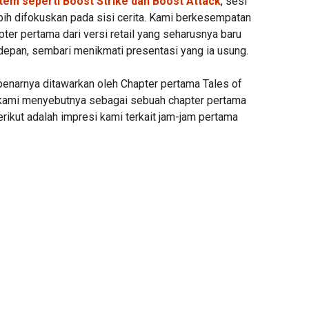
tem seperti Boost Strike dan Boost Attack
, sesi
bih difokuskan pada sisi cerita. Kami berkesempatan
ter pertama dari versi retail yang seharusnya baru
 depan, sembari menikmati presentasi yang ia usung.
benarnya ditawarkan oleh Chapter pertama Tales of
 kami menyebutnya sebagai sebuah chapter pertama
rikut adalah impresi kami terkait jam-jam pertama