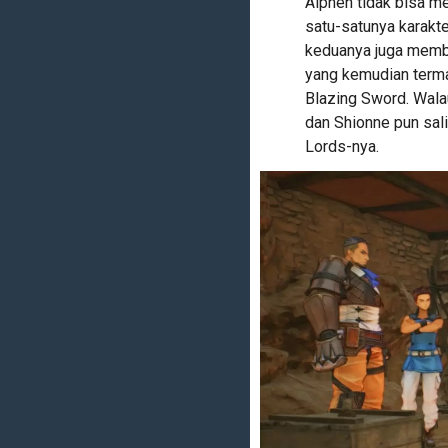
Alphen tidak bisa m
satu-satunya karakt
keduanya juga membu
yang kemudian term
Blazing Sword. Wala
dan Shionne pun sa
Lords-nya.