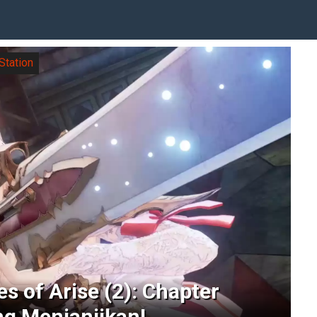
Station
es of Arise (2): Chapter
g Menjanjikan!