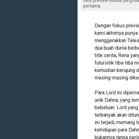
Sesi preview kedua yang ka
pertama.
Dengan fokus previe
kami akhirnya punya 
menggerakkan Tales o
dua buah dunia berb
titik cerita, Rena y
futuristik tiba-tiba
kemudian berujung d
masing-masing dikep
Para Lord ini dipe
unik Dahna, yang te
bebatuan. Lord yang
terbanyak akan ditu
ini terjadi, memang 
kehidupan para Dahn
bukannya tanpa per