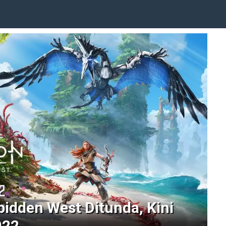
bidden West Ditunda, Kini
022