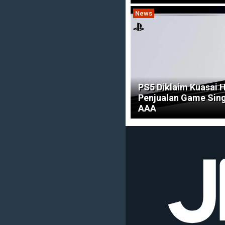
News
PS5 Diklaim Kuasai 
Penjualan Game Sing
AAA