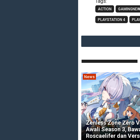
Tags:
ACTION
GAMINGNE
PLAYSTATION 4
PLA
News
Zenless Zone Zero Ve
Awali Season 3, Baw
Roscaelifer dan Ver