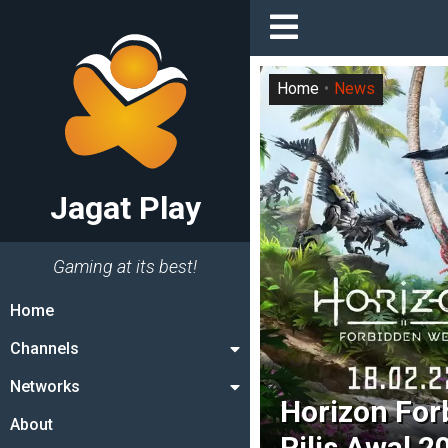
Home
News
Jagat Play
Gaming at its best!
Home
Channels
Networks
Horizon For
About
Rilis Awal 2