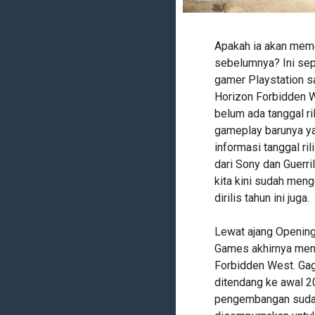
Apakah ia akan meme
sebelumnya? Ini sep
gamer Playstation sa
Horizon Forbidden W
belum ada tanggal 
gameplay barunya y
informasi tanggal ril
dari Sony dan Guerril
kita kini sudah men
dirilis tahun ini juga.
Lewat ajang Opening
Games akhirnya meng
Forbidden West. Gaga
ditendang ke awal 2
pengembangan sudah 