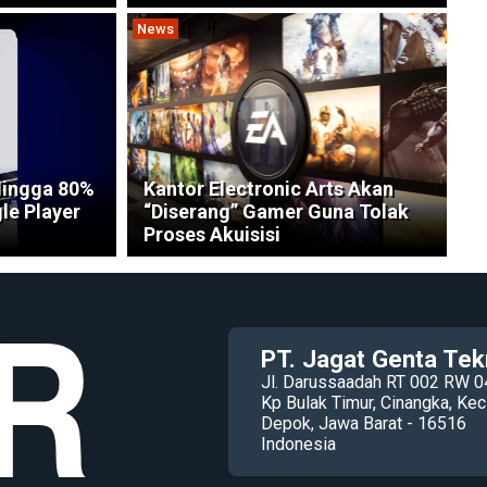
News
Hingga 80%
Kantor Electronic Arts Akan
le Player
“Diserang” Gamer Guna Tolak
Proses Akuisisi
PT. Jagat Genta Tek
Jl. Darussaadah RT 002 RW 0
Kp Bulak Timur, Cinangka, K
Depok, Jawa Barat - 16516
Indonesia