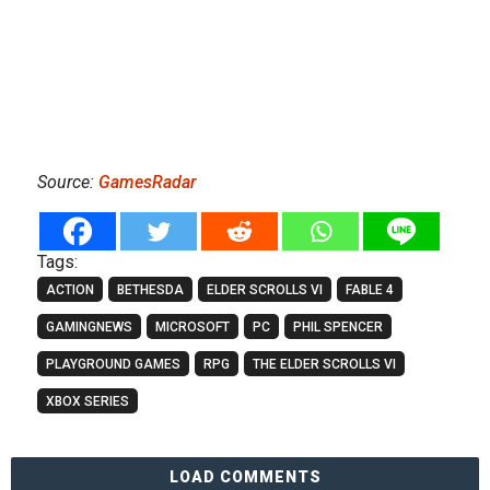
Source:
GamesRadar
Tags:
ACTION
BETHESDA
ELDER SCROLLS VI
FABLE 4
GAMINGNEWS
MICROSOFT
PC
PHIL SPENCER
PLAYGROUND GAMES
RPG
THE ELDER SCROLLS VI
XBOX SERIES
LOAD COMMENTS