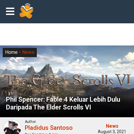
Home
News
Phil Spencer: Fable 4 Keluar Lebih Dulu
Daripada The Elder Scrolls VI
Author
News
Pladidus Santoso
August 3, 2021