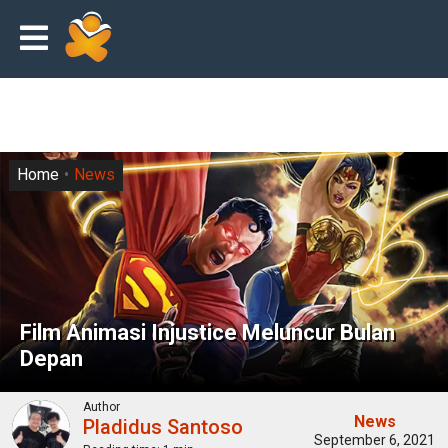
Home
News
Film Animasi Injustice Meluncur Bulan
Depan
Author
News
Pladidus Santoso
September 6, 2021