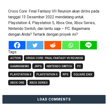
Crisis Core: Final Fantasy VII Reunion akan dirilis pada
tanggal 13 Desember 2022 mendatang untuk
Playstation 4, Playstation 5, Xbox One, Xbox Series,
Nintendo Switch, dan tentu saja – PC. Bagaimana
dengan Anda? Tertarik dengan proyek ini?
Tags:
ACTION
CRISIS CORE: FINAL FANTASY VII REUNION
GAMINGNEWS
JRPG
NINTENDO SWITCH
PC
PLAYSTATION 4
PLAYSTATION 5
RPG
SQUARE ENIX
XBOX ONE
XBOX SERIES
LOAD COMMENTS