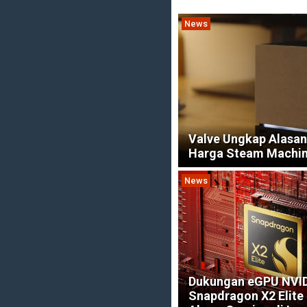
News
Valve Ungkap Alasan
Harga Steam Machi
News
Dukungan eGPU NVID
Snapdragon X2 Elite