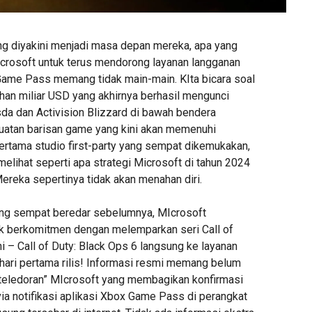
g diyakini menjadi masa depan mereka, apa yang
crosoft untuk terus mendorong layanan langganan
ame Pass memang tidak main-main. KIta bicara soal
luhan miliar USD yang akhirnya berhasil mengunci
da dan Activision Blizzard di bawah bendera
uatan barisan game yang kini akan memenuhi
pertama studio first-party yang sempat dikemukakan,
melihat seperti apa strategi Microsoft di tahun 2024
 Mereka sepertinya tidak akan menahan diri.
ng sempat beredar sebelumnya, MIcrosoft
uk berkomitmen dengan melemparkan seri Call of
ni – Call of Duty: Black Ops 6 langsung ke layanan
ari pertama rilis! Informasi resmi memang belum
teledoran” MIcrosoft yang membagikan konfirmasi
via notifikasi aplikasi Xbox Game Pass di perangkat