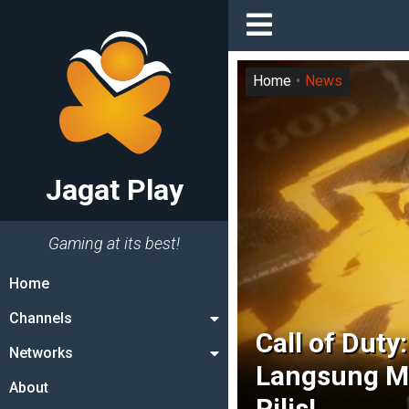
Home
News
Jagat Play
Gaming at its best!
Home
Channels
Call of Duty
Networks
Langsung Ma
About
Rilis!