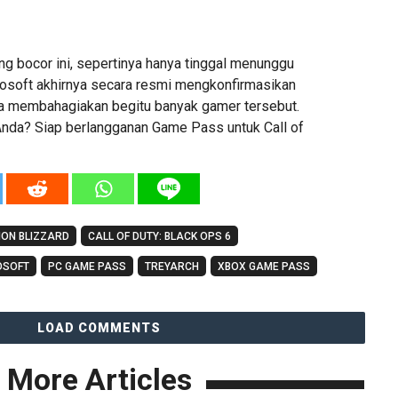
ng bocor ini, sepertinya hanya tinggal menunggu
osoft akhirnya secara resmi mengkonfirmasikan
aja membahagiakan begitu banyak gamer tersebut.
nda? Siap berlangganan Game Pass untuk Call of
ION BLIZZARD
CALL OF DUTY: BLACK OPS 6
OSOFT
PC GAME PASS
TREYARCH
XBOX GAME PASS
LOAD COMMENTS
More Articles