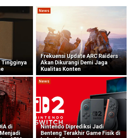
News
Frekuensi Update ARC Raiders
 Tingginya
Akan Dikurangi Demi Jaga
ne
Kualitas Konten
News
IA di
Nintendo Diprediksi Jadi
 Menjadi
Benteng Terakhir Game Fisik di