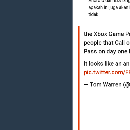
Android dan iOS lang
apakah ini juga akan
tidak.
the Xbox Game Pa
people that Call 
Pass on day one l
it looks like an 
pic.twitter.com/
— Tom Warren (