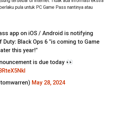
sung tersebar di internet. Tidak ada informasi ekstra
 berlaku pula untuk PC Game Pass nantinya atau
ss app on iOS / Android is notifying
of Duty: Black Ops 6 "is coming to Game
ater this year!"
announcement is due today 👀
FBRteX5Nkl
@tomwarren)
May 28, 2024