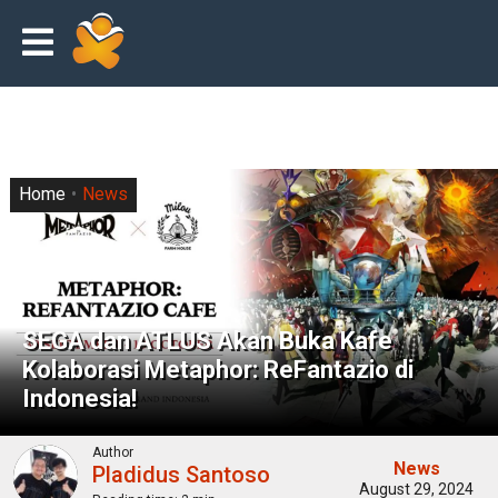
Home
News
SEGA dan ATLUS Akan Buka Kafe
Kolaborasi Metaphor: ReFantazio di
Indonesia!
Author
News
Pladidus Santoso
August 29, 2024