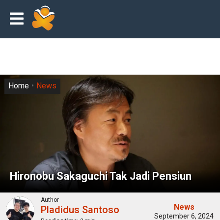
Home
News
Hironobu Sakaguchi Tak Jadi Pensiun
Author
News
Pladidus Santoso
September 6, 2024