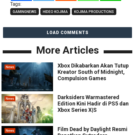
Tags:
GAMINGNEWS
HIDEO KOJIMA
KOJIMA PRODUCTIONS
LOAD COMMENTS
More Articles
Xbox Dikabarkan Akan Tutup
News
Kreator South of Midnight,
Compulsion Games
Darksiders Warmastered
News
Edition Kini Hadir di PS5 dan
Xbox Series X|S
Film Dead by Daylight Resmi
News