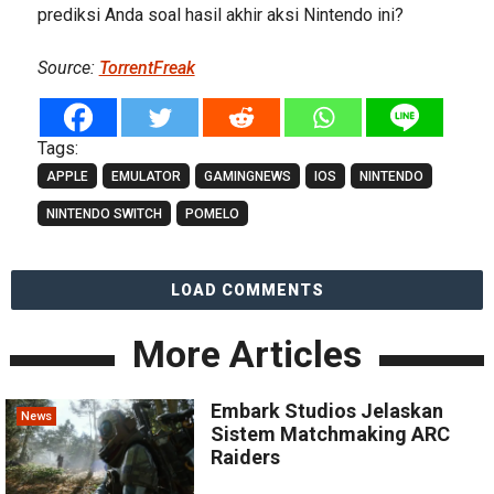
prediksi Anda soal hasil akhir aksi Nintendo ini?
Source:
TorrentFreak
Tags:
APPLE
EMULATOR
GAMINGNEWS
IOS
NINTENDO
NINTENDO SWITCH
POMELO
LOAD COMMENTS
More Articles
Embark Studios Jelaskan
News
Sistem Matchmaking ARC
Raiders