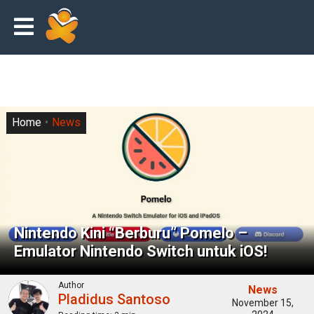
Home
News
Nintendo Kini “Berburu” Pomelo –
Emulator Nintendo Switch untuk iOS!
Author
News
Pladidus Santoso
November 15,