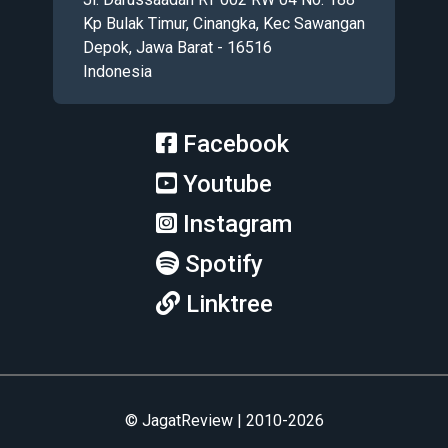
Kp Bulak Timur, Cinangka, Kec Sawangan
Depok, Jawa Barat - 16516
Indonesia
Facebook
Youtube
Instagram
Spotify
Linktree
© JagatReview | 2010-2026