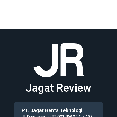
Jagat Review
PT. Jagat Genta Teknologi
Jl. Darussaadah RT 002 RW 04 No. 188