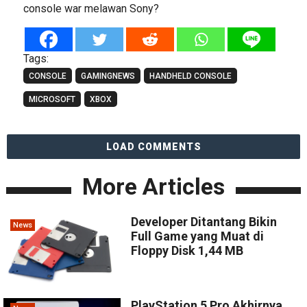
console war melawan Sony?
Tags:
CONSOLE
GAMINGNEWS
HANDHELD CONSOLE
MICROSOFT
XBOX
LOAD COMMENTS
More Articles
Developer Ditantang Bikin
News
Full Game yang Muat di
Floppy Disk 1,44 MB
PlayStation 5 Pro Akhirnya