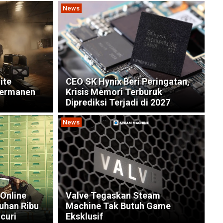
News
ite
CEO SK Hynix Beri Peringatan,
Permanen
Krisis Memori Terburuk
Diprediksi Terjadi di 2027
News
Online
Valve Tegaskan Steam
luhan Ribu
Machine Tak Butuh Game
curi
Eksklusif