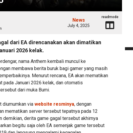
readmode
News
July 4, 2025
n
gal dari EA direncanakan akan dimatikan
anuari 2026 kelak.
terdengar, nama Anthem kembali muncul ke
dengan membawa berita buruk bagi gamer yang masih
mperbaikinya. Menurut rencana, EA akan mematikan
t pada Januari 2026 kelak, dan otomatis
ersebut dari muka Bumi.
but diumumkan via
website resminya
, dengan
an mematikan server tersebut tepatnya pada 12
n demikian, derita game gagal tersebut akhirnya
biarkan begitu saja oleh EA semenjak game tersebut
 2019 dan langsung mengalami kegagalan.