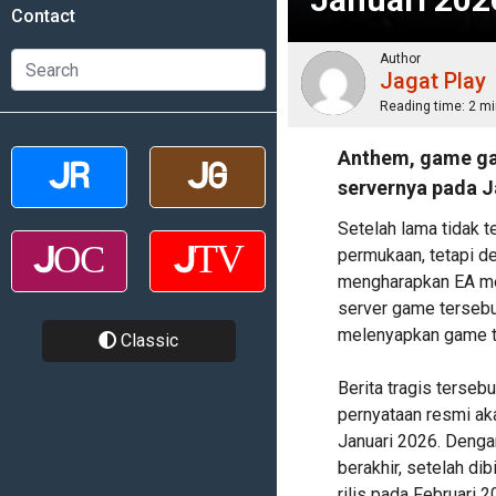
Contact
Author
Jagat Play
Reading time:
2 mi
Anthem, game ga
servernya pada J
Setelah lama tidak 
permukaan, tetapi 
mengharapkan EA me
server game tersebu
melenyapkan game t
Classic
Berita tragis terse
pernyataan resmi ak
Januari 2026. Denga
berakhir, setelah di
rilis pada Februari